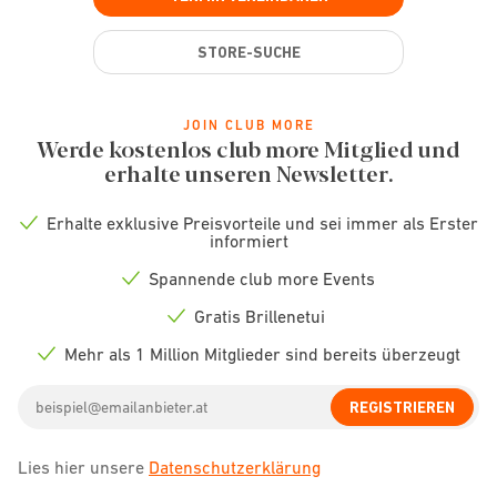
STORE-SUCHE
JOIN CLUB MORE
Werde kostenlos club more Mitglied und
erhalte unseren Newsletter.
Erhalte exklusive Preisvorteile und sei immer als Erster
Check
informiert
icon
Spannende club more Events
Check
icon
Gratis Brillenetui
Check
icon
Mehr als 1 Million Mitglieder sind bereits überzeugt
Check
icon
Email
REGISTRIEREN
address
Lies hier unsere
Datenschutzerklärung