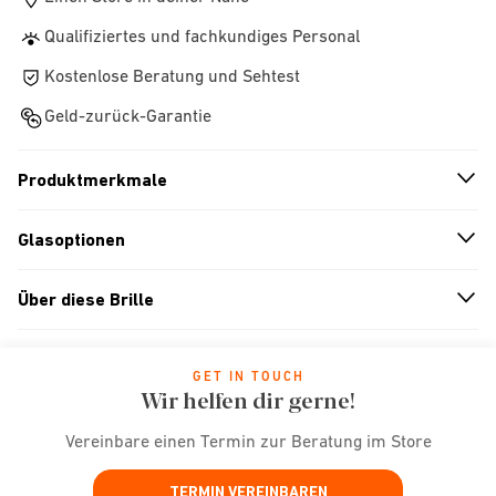
Qualifiziertes und fachkundiges Personal
Kostenlose Beratung und Sehtest
Geld-zurück-Garantie
Produktmerkmale
n
A
r
r
o
w
i
c
o
Glasoptionen
n
A
r
r
o
w
i
c
o
Über diese Brille
n
A
r
r
o
w
i
c
o
GET IN TOUCH
Wir helfen dir gerne!
Vereinbare einen Termin zur Beratung im Store
TERMIN VEREINBAREN