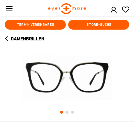
Skip
to
main
content
TERMIN VEREINBAREN
STORE-SUCHE
DAMENBRILLEN
ARROW
BACK