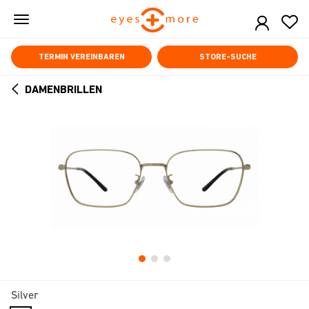
Skip
to
main
content
TERMIN VEREINBAREN
STORE-SUCHE
DAMENBRILLEN
ARROW
BACK
Silver