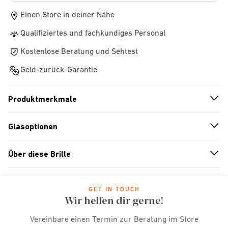
Einen Store in deiner Nähe
Qualifiziertes und fachkundiges Personal
Kostenlose Beratung und Sehtest
Geld-zurück-Garantie
Produktmerkmale
n
A
r
r
o
w
i
c
o
Glasoptionen
n
A
r
r
o
w
i
c
o
Über diese Brille
n
A
r
r
o
w
i
c
o
GET IN TOUCH
Wir helfen dir gerne!
Vereinbare einen Termin zur Beratung im Store