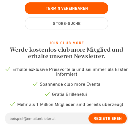
TERMIN VEREINBAREN
STORE-SUCHE
JOIN CLUB MORE
Werde kostenlos club more Mitglied und
erhalte unseren Newsletter.
Erhalte exklusive Preisvorteile und sei immer als Erster
Check
informiert
icon
Spannende club more Events
Check
icon
Gratis Brillenetui
Check
icon
Mehr als 1 Million Mitglieder sind bereits überzeugt
Check
icon
Email
REGISTRIEREN
address