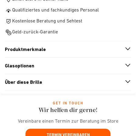
Qualifiziertes und fachkundiges Personal
Kostenlose Beratung und Sehtest
Geld-zurück-Garantie
Produktmerkmale
n
A
r
r
o
w
i
c
o
Glasoptionen
n
A
r
r
o
w
i
c
o
Über diese Brille
n
A
r
r
o
w
i
c
o
GET IN TOUCH
Wir helfen dir gerne!
Vereinbare einen Termin zur Beratung im Store
TERMIN VEREINBAREN