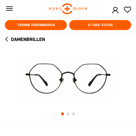
Skip
to
main
content
TERMIN VEREINBAREN
STORE-SUCHE
DAMENBRILLEN
ARROW
BACK