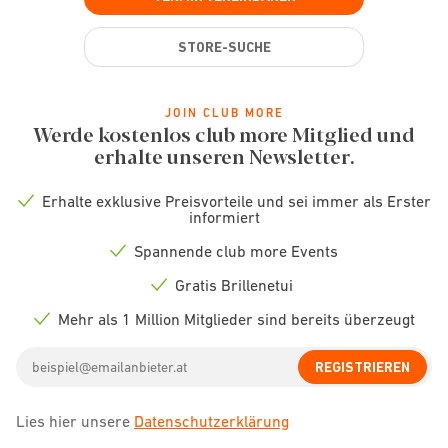
STORE-SUCHE
JOIN CLUB MORE
Werde kostenlos club more Mitglied und
erhalte unseren Newsletter.
Erhalte exklusive Preisvorteile und sei immer als Erster
Check
informiert
icon
Spannende club more Events
Check
icon
Gratis Brillenetui
Check
icon
Mehr als 1 Million Mitglieder sind bereits überzeugt
Check
icon
Email
REGISTRIEREN
address
Lies hier unsere
Datenschutzerklärung