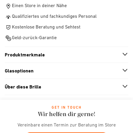
Einen Store in deiner Nähe
Qualifiziertes und fachkundiges Personal
Kostenlose Beratung und Sehtest
Geld-zurück-Garantie
Produktmerkmale
n
A
r
r
o
w
i
c
o
Glasoptionen
n
A
r
r
o
w
i
c
o
Über diese Brille
n
A
r
r
o
w
i
c
o
GET IN TOUCH
Wir helfen dir gerne!
Vereinbare einen Termin zur Beratung im Store