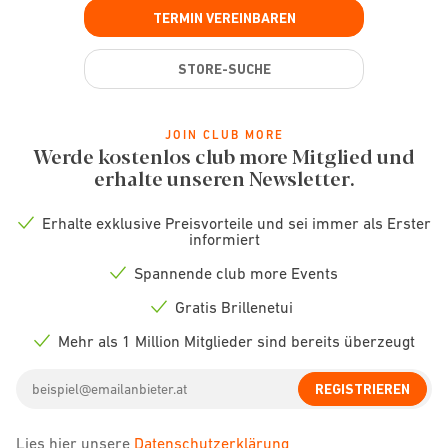
TERMIN VEREINBAREN
STORE-SUCHE
JOIN CLUB MORE
Werde kostenlos club more Mitglied und
erhalte unseren Newsletter.
Erhalte exklusive Preisvorteile und sei immer als Erster
Check
informiert
icon
Spannende club more Events
Check
icon
Gratis Brillenetui
Check
icon
Mehr als 1 Million Mitglieder sind bereits überzeugt
Check
icon
Email
REGISTRIEREN
address
Lies hier unsere
Datenschutzerklärung