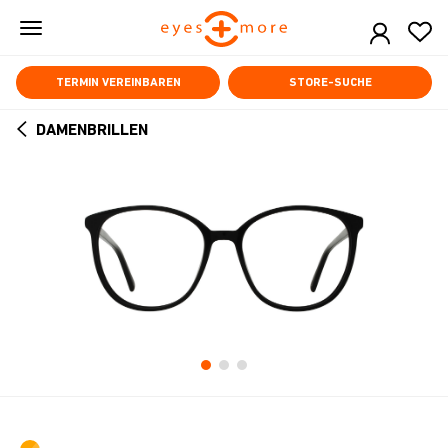
Skip
to
main
content
TERMIN VEREINBAREN
STORE-SUCHE
DAMENBRILLEN
ARROW
BACK