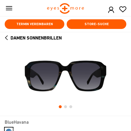
Skip
to
main
content
TERMIN VEREINBAREN
STORE-SUCHE
DAMEN SONNENBRILLEN
ARROW
BACK
BlueHavana