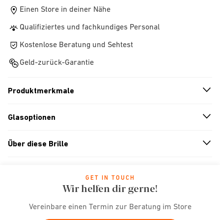
Einen Store in deiner Nähe
Qualifiziertes und fachkundiges Personal
Kostenlose Beratung und Sehtest
Geld-zurück-Garantie
Produktmerkmale
n
A
r
r
o
w
i
c
o
Glasoptionen
n
A
r
r
o
w
i
c
o
Über diese Brille
n
A
r
r
o
w
i
c
o
GET IN TOUCH
Wir helfen dir gerne!
Vereinbare einen Termin zur Beratung im Store