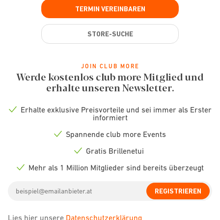
TERMIN VEREINBAREN
STORE-SUCHE
JOIN CLUB MORE
Werde kostenlos club more Mitglied und
erhalte unseren Newsletter.
Erhalte exklusive Preisvorteile und sei immer als Erster
Check
informiert
icon
Spannende club more Events
Check
icon
Gratis Brillenetui
Check
icon
Mehr als 1 Million Mitglieder sind bereits überzeugt
Check
icon
Email
REGISTRIEREN
address
Lies hier unsere
Datenschutzerklärung