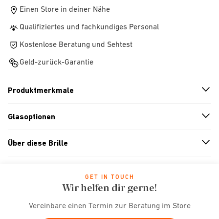
Einen Store in deiner Nähe
Qualifiziertes und fachkundiges Personal
Kostenlose Beratung und Sehtest
Geld-zurück-Garantie
Produktmerkmale
n
A
r
r
o
w
i
c
o
Glasoptionen
n
A
r
r
o
w
i
c
o
Über diese Brille
n
A
r
r
o
w
i
c
o
GET IN TOUCH
Wir helfen dir gerne!
Vereinbare einen Termin zur Beratung im Store