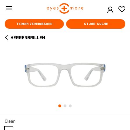
Skip
to
main
content
TERMIN VEREINBAREN
STORE-SUCHE
HERRENBRILLEN
ARROW
BACK
Clear