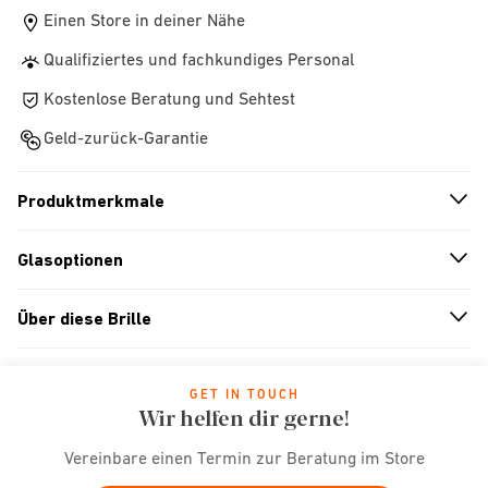
Einen Store in deiner Nähe
Qualifiziertes und fachkundiges Personal
Kostenlose Beratung und Sehtest
Geld-zurück-Garantie
Produktmerkmale
n
A
r
r
o
w
i
c
o
Glasoptionen
n
A
r
r
o
w
i
c
o
Über diese Brille
n
A
r
r
o
w
i
c
o
GET IN TOUCH
Wir helfen dir gerne!
Vereinbare einen Termin zur Beratung im Store