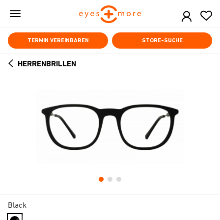
Skip
to
main
content
TERMIN VEREINBAREN
STORE-SUCHE
HERRENBRILLEN
ARROW
BACK
Black