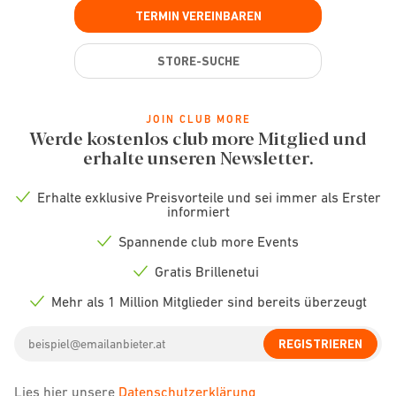
TERMIN VEREINBAREN
STORE-SUCHE
JOIN CLUB MORE
Werde kostenlos club more Mitglied und
erhalte unseren Newsletter.
Erhalte exklusive Preisvorteile und sei immer als Erster
Check
informiert
icon
Spannende club more Events
Check
icon
Gratis Brillenetui
Check
icon
Mehr als 1 Million Mitglieder sind bereits überzeugt
Check
icon
Email
REGISTRIEREN
address
Lies hier unsere
Datenschutzerklärung