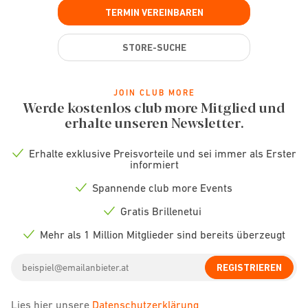
TERMIN VEREINBAREN
STORE-SUCHE
JOIN CLUB MORE
Werde kostenlos club more Mitglied und
erhalte unseren Newsletter.
Erhalte exklusive Preisvorteile und sei immer als Erster
Check
informiert
icon
Spannende club more Events
Check
icon
Gratis Brillenetui
Check
icon
Mehr als 1 Million Mitglieder sind bereits überzeugt
Check
icon
Email
REGISTRIEREN
address
Lies hier unsere
Datenschutzerklärung