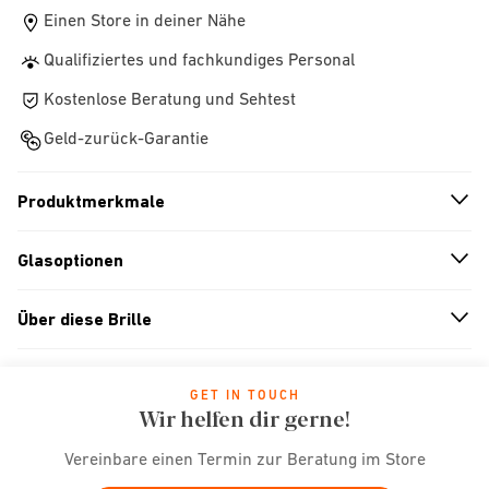
Einen Store in deiner Nähe
Qualifiziertes und fachkundiges Personal
Kostenlose Beratung und Sehtest
Geld-zurück-Garantie
Produktmerkmale
n
A
r
r
o
w
i
c
o
Glasoptionen
n
A
r
r
o
w
i
c
o
Über diese Brille
n
A
r
r
o
w
i
c
o
GET IN TOUCH
Wir helfen dir gerne!
Vereinbare einen Termin zur Beratung im Store