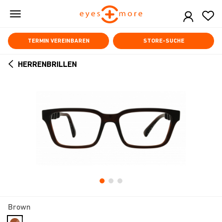
Skip
to
main
content
TERMIN VEREINBAREN
STORE-SUCHE
HERRENBRILLEN
ARROW
BACK
Brown