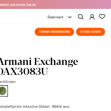
komfort vom ersten Tag an
Search
Products
TERMIN VEREINBAREN
STORE-SUCHE
Armani Exchange
0AX3083U
arkGreen
selected
omplettpreis inklusive Gläser. Wähle aus: