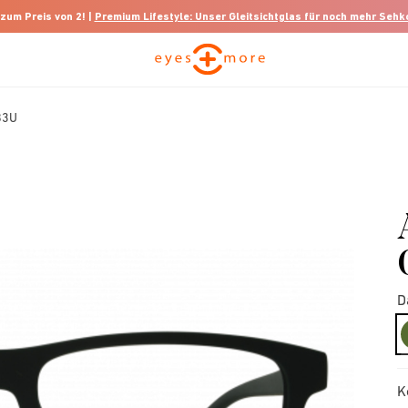
 zum Preis von 2! |
Premium Lifestyle: Unser Gleitsichtglas für noch mehr Seh
83U
D
K