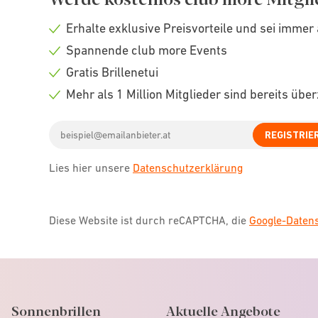
Erhalte exklusive Preisvorteile und sei immer 
Check
Spannende club more Events
icon
Check
Gratis Brillenetui
icon
Check
Mehr als 1 Million Mitglieder sind bereits übe
icon
Check
Email
icon
REGISTRIE
address
Lies hier unsere
Datenschutzerklärung
Diese Website ist durch reCAPTCHA, die
Google-Date
Sonnenbrillen
Aktuelle Angebote