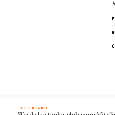
P
G
Ü
JOIN CLUB MORE
Werde kostenlos club more Mitgli