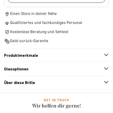
Einen Store in deiner Nähe
Qualifiziertes und fachkundiges Personal
Kostenlose Beratung und Sehtest
Geld-zurück-Garantie
Produktmerkmale
n
A
r
r
o
w
i
c
o
Glasoptionen
n
A
r
r
o
w
i
c
o
Über diese Brille
n
A
r
r
o
w
i
c
o
GET IN TOUCH
Wir helfen dir gerne!