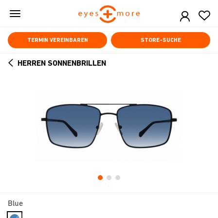
Skip
to
main
content
TERMIN VEREINBAREN
STORE-SUCHE
HERREN SONNENBRILLEN
ARROW
BACK
Blue