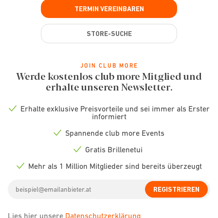
TERMIN VEREINBAREN
STORE-SUCHE
JOIN CLUB MORE
Werde kostenlos club more Mitglied und
erhalte unseren Newsletter.
Erhalte exklusive Preisvorteile und sei immer als Erster
Check
informiert
icon
Spannende club more Events
Check
icon
Gratis Brillenetui
Check
icon
Mehr als 1 Million Mitglieder sind bereits überzeugt
Check
icon
Email
REGISTRIEREN
address
Lies hier unsere
Datenschutzerklärung