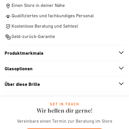
Einen Store in deiner Nähe
Qualifiziertes und fachkundiges Personal
Kostenlose Beratung und Sehtest
Geld-zurück-Garantie
Produktmerkmale
n
A
r
r
o
w
i
c
o
Glasoptionen
n
A
r
r
o
w
i
c
o
Über diese Brille
n
A
r
r
o
w
i
c
o
GET IN TOUCH
Wir helfen dir gerne!
Vereinbare einen Termin zur Beratung im Store