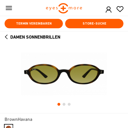
Skip
to
main
content
TERMIN VEREINBAREN
STORE-SUCHE
DAMEN SONNENBRILLEN
ARROW
BACK
BrownHavana