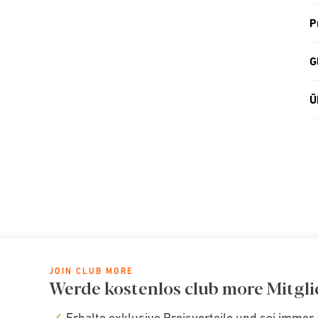
P
G
Ü
JOIN CLUB MORE
Werde kostenlos club more Mitgli
Erhalte exklusive Preisvorteile und sei immer 