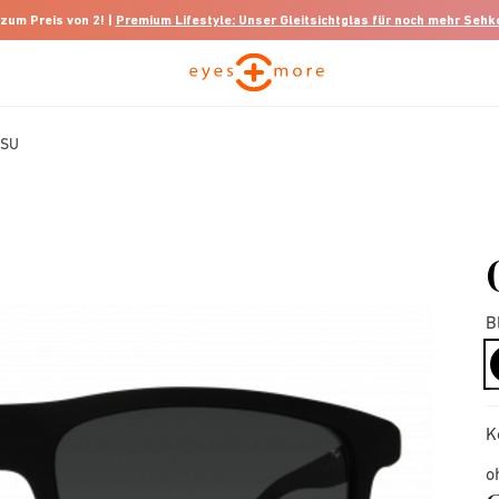
 zum Preis von 2! |
Premium Lifestyle: Unser Gleitsichtglas für noch mehr Seh
7SU
B
K
o