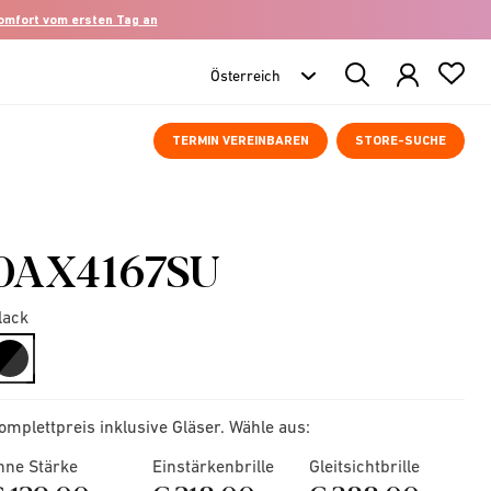
komfort vom ersten Tag an
Search
Products
TERMIN VEREINBAREN
STORE-SUCHE
0AX4167SU
lack
selected
omplettpreis inklusive Gläser. Wähle aus:
hne Stärke
Einstärkenbrille
Gleitsichtbrille