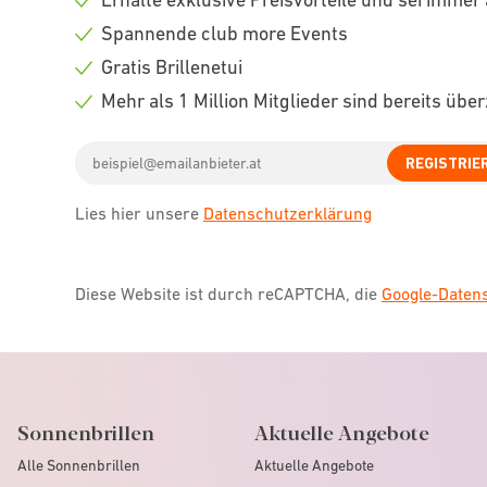
Check
Spannende club more Events
icon
Check
Gratis Brillenetui
icon
Check
Mehr als 1 Million Mitglieder sind bereits übe
icon
Check
Email
icon
REGISTRIE
address
Lies hier unsere
Datenschutzerklärung
Diese Website ist durch reCAPTCHA, die
Google-Date
Sonnenbrillen
Aktuelle Angebote
Alle Sonnenbrillen
Aktuelle Angebote