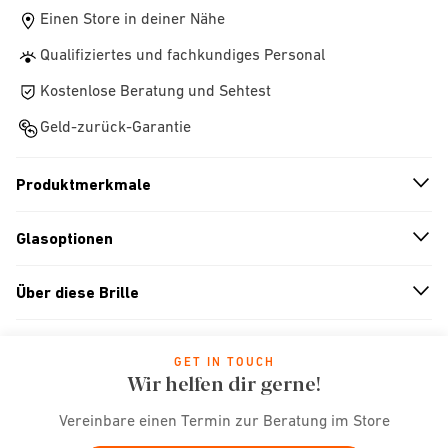
Einen Store in deiner Nähe
Qualifiziertes und fachkundiges Personal
Kostenlose Beratung und Sehtest
Geld-zurück-Garantie
Produktmerkmale
n
A
r
r
o
w
i
c
o
Glasoptionen
n
A
r
r
o
w
i
c
o
Über diese Brille
n
A
r
r
o
w
i
c
o
GET IN TOUCH
Wir helfen dir gerne!
Vereinbare einen Termin zur Beratung im Store