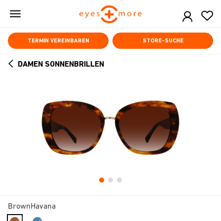
Skip
to
main
content
TERMIN VEREINBAREN
STORE-SUCHE
DAMEN SONNENBRILLEN
ARROW
BACK
BrownHavana