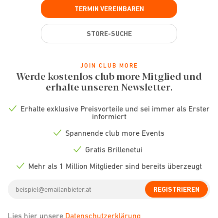
TERMIN VEREINBAREN
STORE-SUCHE
JOIN CLUB MORE
Werde kostenlos club more Mitglied und
erhalte unseren Newsletter.
Erhalte exklusive Preisvorteile und sei immer als Erster
Check
informiert
icon
Spannende club more Events
Check
icon
Gratis Brillenetui
Check
icon
Mehr als 1 Million Mitglieder sind bereits überzeugt
Check
icon
Email
REGISTRIEREN
address
Lies hier unsere
Datenschutzerklärung