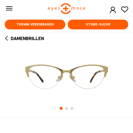
Skip
to
main
content
TERMIN VEREINBAREN
STORE-SUCHE
DAMENBRILLEN
ARROW
BACK