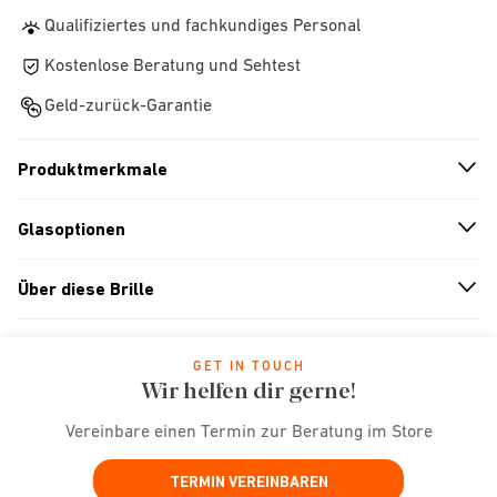
Qualifiziertes und fachkundiges Personal
Kostenlose Beratung und Sehtest
Geld-zurück-Garantie
Produktmerkmale
n
A
r
r
o
w
i
c
o
Glasoptionen
n
A
r
r
o
w
i
c
o
Über diese Brille
n
A
r
r
o
w
i
c
o
GET IN TOUCH
Wir helfen dir gerne!
Vereinbare einen Termin zur Beratung im Store
TERMIN VEREINBAREN