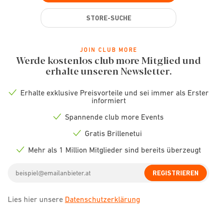
STORE-SUCHE
JOIN CLUB MORE
Werde kostenlos club more Mitglied und
erhalte unseren Newsletter.
Erhalte exklusive Preisvorteile und sei immer als Erster
Check
informiert
icon
Spannende club more Events
Check
icon
Gratis Brillenetui
Check
icon
Mehr als 1 Million Mitglieder sind bereits überzeugt
Check
icon
Email
REGISTRIEREN
address
Lies hier unsere
Datenschutzerklärung