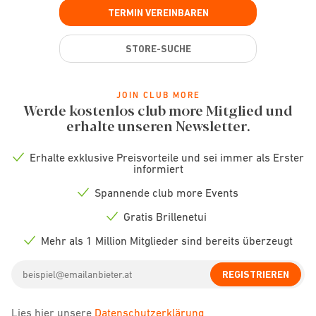
TERMIN VEREINBAREN
STORE-SUCHE
JOIN CLUB MORE
Werde kostenlos club more Mitglied und
erhalte unseren Newsletter.
Erhalte exklusive Preisvorteile und sei immer als Erster
Check
informiert
icon
Spannende club more Events
Check
icon
Gratis Brillenetui
Check
icon
Mehr als 1 Million Mitglieder sind bereits überzeugt
Check
icon
Email
REGISTRIEREN
address
Lies hier unsere
Datenschutzerklärung