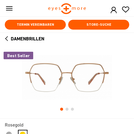
Skip
to
main
content
TERMIN VEREINBAREN
STORE-SUCHE
DAMENBRILLEN
ARROW
BACK
Best Seller
Rosegold