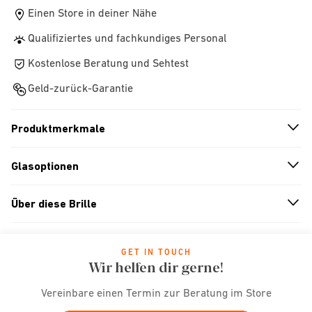
Einen Store in deiner Nähe
Qualifiziertes und fachkundiges Personal
Kostenlose Beratung und Sehtest
Geld-zurück-Garantie
Produktmerkmale
n
A
r
r
o
w
i
c
o
Glasoptionen
n
A
r
r
o
w
i
c
o
Über diese Brille
n
A
r
r
o
w
i
c
o
GET IN TOUCH
Wir helfen dir gerne!
Vereinbare einen Termin zur Beratung im Store