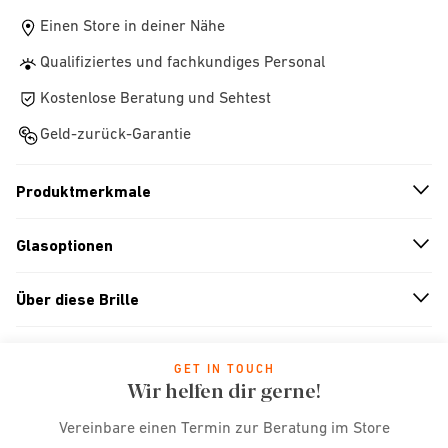
Einen Store in deiner Nähe
Qualifiziertes und fachkundiges Personal
Kostenlose Beratung und Sehtest
Geld-zurück-Garantie
Produktmerkmale
n
A
r
r
o
w
i
c
o
Glasoptionen
n
A
r
r
o
w
i
c
o
Über diese Brille
n
A
r
r
o
w
i
c
o
GET IN TOUCH
Wir helfen dir gerne!
Vereinbare einen Termin zur Beratung im Store