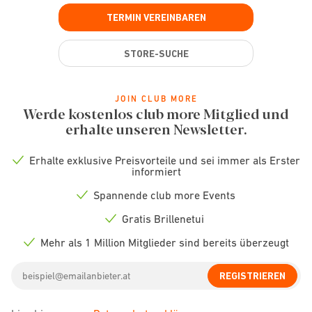
TERMIN VEREINBAREN
STORE-SUCHE
JOIN CLUB MORE
Werde kostenlos club more Mitglied und
erhalte unseren Newsletter.
Erhalte exklusive Preisvorteile und sei immer als Erster
Check
informiert
icon
Spannende club more Events
Check
icon
Gratis Brillenetui
Check
icon
Mehr als 1 Million Mitglieder sind bereits überzeugt
Check
icon
Email
REGISTRIEREN
address