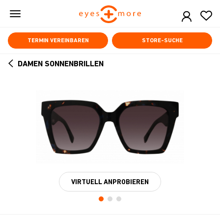
Skip
to
main
content
TERMIN VEREINBAREN
STORE-SUCHE
DAMEN SONNENBRILLEN
ARROW
BACK
VIRTUELL ANPROBIEREN