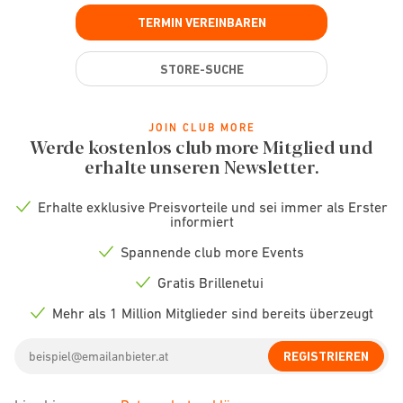
TERMIN VEREINBAREN
STORE-SUCHE
JOIN CLUB MORE
Werde kostenlos club more Mitglied und
erhalte unseren Newsletter.
Erhalte exklusive Preisvorteile und sei immer als Erster
Check
informiert
icon
Spannende club more Events
Check
icon
Gratis Brillenetui
Check
icon
Mehr als 1 Million Mitglieder sind bereits überzeugt
Check
icon
Email
REGISTRIEREN
address