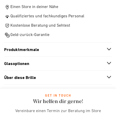
Einen Store in deiner Nähe
Qualifiziertes und fachkundiges Personal
Kostenlose Beratung und Sehtest
Geld-zurück-Garantie
Produktmerkmale
n
A
r
r
o
w
i
c
o
Glasoptionen
n
A
r
r
o
w
i
c
o
Über diese Brille
n
A
r
r
o
w
i
c
o
GET IN TOUCH
Wir helfen dir gerne!
Vereinbare einen Termin zur Beratung im Store