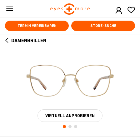
Skip
to
main
content
TERMIN VEREINBAREN
STORE-SUCHE
DAMENBRILLEN
ARROW
BACK
VIRTUELL ANPROBIEREN