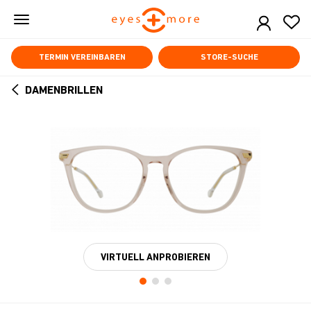
Skip
to
main
content
TERMIN VEREINBAREN
STORE-SUCHE
DAMENBRILLEN
ARROW
BACK
VIRTUELL ANPROBIEREN