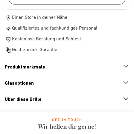
Einen Store in deiner Nähe
Qualifiziertes und fachkundiges Personal
Kostenlose Beratung und Sehtest
Geld-zurück-Garantie
Produktmerkmale
n
A
r
r
o
w
i
c
o
Glasoptionen
n
A
r
r
o
w
i
c
o
Über diese Brille
n
A
r
r
o
w
i
c
o
GET IN TOUCH
Wir helfen dir gerne!