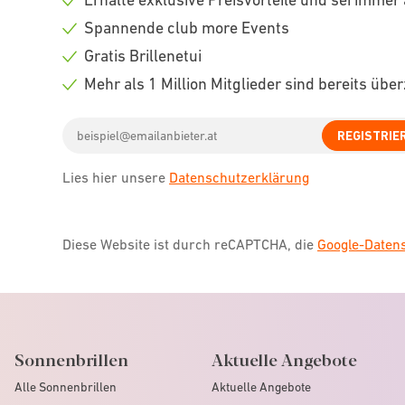
Check
Spannende club more Events
icon
Check
Gratis Brillenetui
icon
Check
Mehr als 1 Million Mitglieder sind bereits übe
icon
Check
Email
icon
REGISTRIE
address
Lies hier unsere
Datenschutzerklärung
Diese Website ist durch reCAPTCHA, die
Google-Date
Sonnenbrillen
Aktuelle Angebote
Alle Sonnenbrillen
Aktuelle Angebote