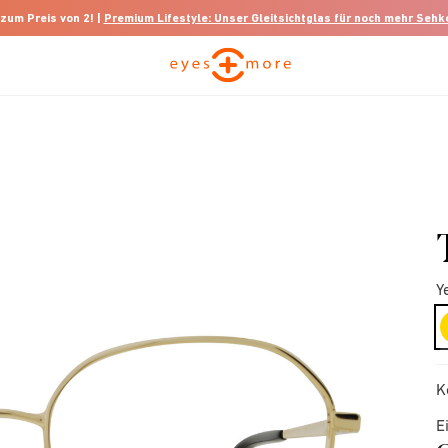
 zum Preis von 2! |
Premium Lifestyle: Unser Gleitsichtglas für noch mehr Seh
Y
K
E