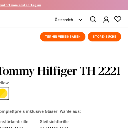
komfort vom ersten Tag an
Search
Products
TERMIN VEREINBAREN
STORE-SUCHE
Tommy Hilfiger TH 2221
ellow
selected
omplettpreis inklusive Gläser. Wähle aus:
instärkenbrille
Gleitsichtbrille