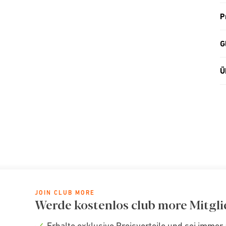
P
G
Ü
JOIN CLUB MORE
Werde kostenlos club more Mitgli
Erhalte exklusive Preisvorteile und sei immer 