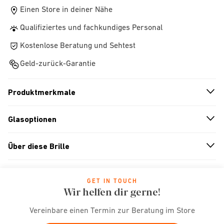
Einen Store in deiner Nähe
Qualifiziertes und fachkundiges Personal
Kostenlose Beratung und Sehtest
Geld-zurück-Garantie
Produktmerkmale
n
A
r
r
o
w
i
c
o
Glasoptionen
n
A
r
r
o
w
i
c
o
Über diese Brille
n
A
r
r
o
w
i
c
o
GET IN TOUCH
Wir helfen dir gerne!
Vereinbare einen Termin zur Beratung im Store