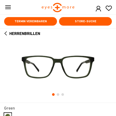
Skip
to
main
content
TERMIN VEREINBAREN
STORE-SUCHE
HERRENBRILLEN
ARROW
BACK
Green