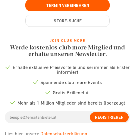
TERMIN VEREINBAREN
STORE-SUCHE
JOIN CLUB MORE
Werde kostenlos club more Mitglied und
erhalte unseren Newsletter.
Erhalte exklusive Preisvorteile und sei immer als Erster
Check
informiert
icon
Spannende club more Events
Check
icon
Gratis Brillenetui
Check
icon
Mehr als 1 Million Mitglieder sind bereits überzeugt
Check
icon
Email
REGISTRIEREN
address
Lies hier unsere
Datenschutzerklärung