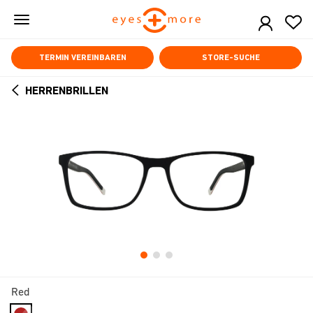
Skip
to
main
content
TERMIN VEREINBAREN
STORE-SUCHE
HERRENBRILLEN
ARROW
BACK
Red