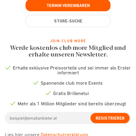
TERMIN VEREINBAREN
STORE-SUCHE
JOIN CLUB MORE
Werde kostenlos club more Mitglied und
erhalte unseren Newsletter.
Erhalte exklusive Preisvorteile und sei immer als Erster
Check
informiert
icon
Spannende club more Events
Check
icon
Gratis Brillenetui
Check
icon
Mehr als 1 Million Mitglieder sind bereits überzeugt
Check
icon
Email
REGISTRIEREN
address
Lies hier unsere
Datenschutzerklärung