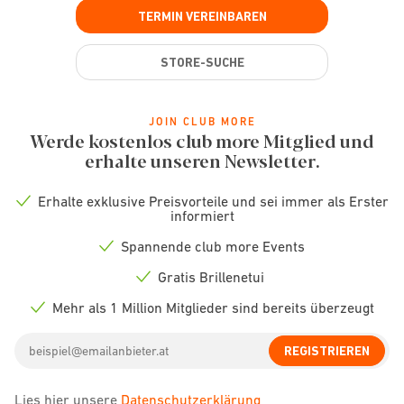
TERMIN VEREINBAREN
STORE-SUCHE
JOIN CLUB MORE
Werde kostenlos club more Mitglied und
erhalte unseren Newsletter.
Erhalte exklusive Preisvorteile und sei immer als Erster
Check
informiert
icon
Spannende club more Events
Check
icon
Gratis Brillenetui
Check
icon
Mehr als 1 Million Mitglieder sind bereits überzeugt
Check
icon
Email
REGISTRIEREN
address
Lies hier unsere
Datenschutzerklärung