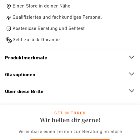
Einen Store in deiner Nähe
Qualifiziertes und fachkundiges Personal
Kostenlose Beratung und Sehtest
Geld-zurück-Garantie
Produktmerkmale
n
A
r
r
o
w
i
c
o
Glasoptionen
n
A
r
r
o
w
i
c
o
Über diese Brille
n
A
r
r
o
w
i
c
o
GET IN TOUCH
Wir helfen dir gerne!
Vereinbare einen Termin zur Beratung im Store