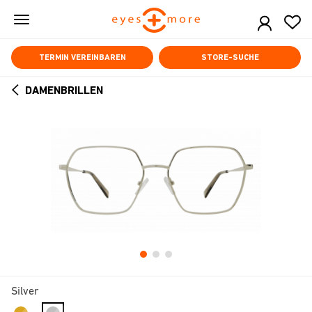
Skip
to
main
content
TERMIN VEREINBAREN
STORE-SUCHE
DAMENBRILLEN
ARROW
BACK
Silver