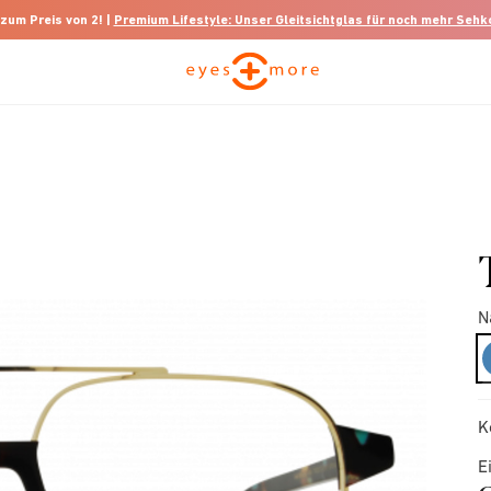
 zum Preis von 2! |
Premium Lifestyle: Unser Gleitsichtglas für noch mehr Seh
N
K
E