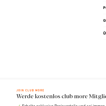
P
G
Ü
JOIN CLUB MORE
Werde kostenlos club more Mitgli
Erhalte exklusive Preisvorteile und sei immer 