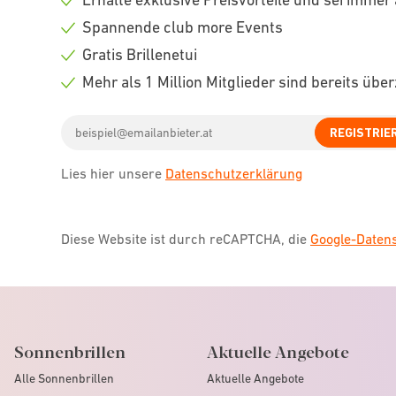
Check
Spannende club more Events
icon
Check
Gratis Brillenetui
icon
Check
Mehr als 1 Million Mitglieder sind bereits übe
icon
Check
Email
icon
REGISTRIE
address
Lies hier unsere
Datenschutzerklärung
Diese Website ist durch reCAPTCHA, die
Google-Date
Sonnenbrillen
Aktuelle Angebote
Alle Sonnenbrillen
Aktuelle Angebote