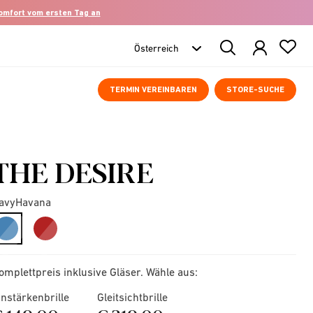
komfort vom ersten Tag an
Search
Products
TERMIN VEREINBAREN
STORE-SUCHE
THE DESIRE
avyHavana
selected
omplettpreis inklusive Gläser. Wähle aus:
instärkenbrille
Gleitsichtbrille