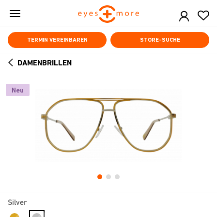
Skip
to
main
content
TERMIN VEREINBAREN
STORE-SUCHE
DAMENBRILLEN
ARROW
BACK
Neu
Silver