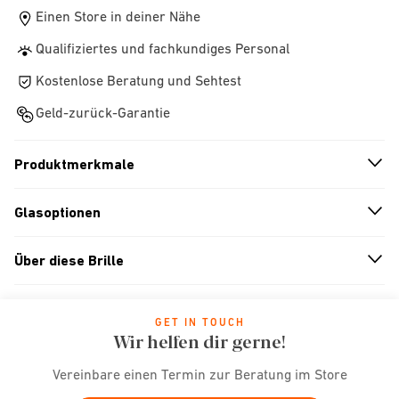
Einen Store in deiner Nähe
Qualifiziertes und fachkundiges Personal
Kostenlose Beratung und Sehtest
Geld-zurück-Garantie
Produktmerkmale
n
A
r
r
o
w
i
c
o
Glasoptionen
n
A
r
r
o
w
i
c
o
Über diese Brille
n
A
r
r
o
w
i
c
o
GET IN TOUCH
Wir helfen dir gerne!
Vereinbare einen Termin zur Beratung im Store