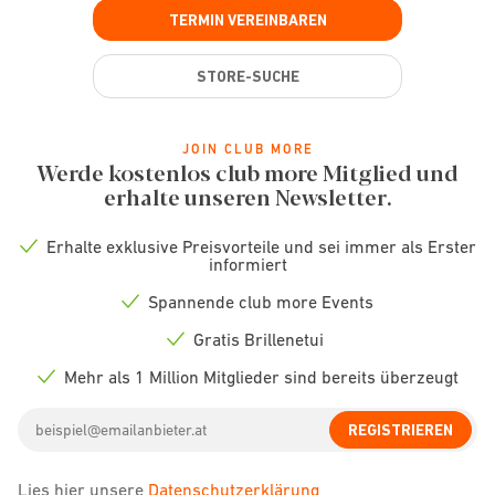
TERMIN VEREINBAREN
STORE-SUCHE
JOIN CLUB MORE
Werde kostenlos club more Mitglied und
erhalte unseren Newsletter.
Erhalte exklusive Preisvorteile und sei immer als Erster
Check
informiert
icon
Spannende club more Events
Check
icon
Gratis Brillenetui
Check
icon
Mehr als 1 Million Mitglieder sind bereits überzeugt
Check
icon
Email
REGISTRIEREN
address
Lies hier unsere
Datenschutzerklärung