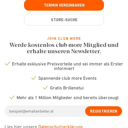
TERMIN VEREINBAREN
STORE-SUCHE
JOIN CLUB MORE
Werde kostenlos club more Mitglied und
erhalte unseren Newsletter.
Erhalte exklusive Preisvorteile und sei immer als Erster
Check
informiert
icon
Spannende club more Events
Check
icon
Gratis Brillenetui
Check
icon
Mehr als 1 Million Mitglieder sind bereits überzeugt
Check
icon
Email
REGISTRIEREN
address
Lies hier unsere
Datenschutzerklärung