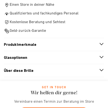
Einen Store in deiner Nähe
Qualifiziertes und fachkundiges Personal
Kostenlose Beratung und Sehtest
Geld-zurück-Garantie
Produktmerkmale
n
A
r
r
o
w
i
c
o
Glasoptionen
n
A
r
r
o
w
i
c
o
Über diese Brille
n
A
r
r
o
w
i
c
o
GET IN TOUCH
Wir helfen dir gerne!
Vereinbare einen Termin zur Beratung im Store