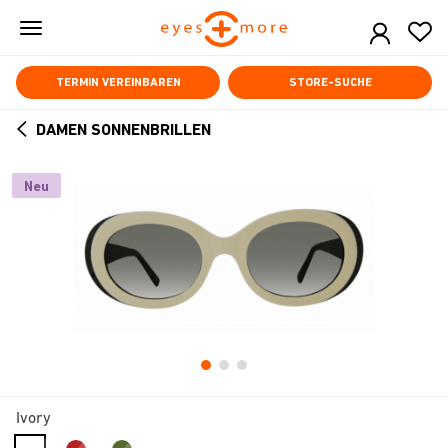
Skip
to
main
content
TERMIN VEREINBAREN
STORE-SUCHE
DAMEN SONNENBRILLEN
ARROW
BACK
Neu
Ivory