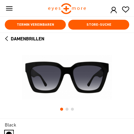
Skip
to
main
content
TERMIN VEREINBAREN
STORE-SUCHE
DAMENBRILLEN
ARROW
BACK
Black