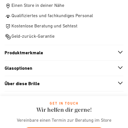
Einen Store in deiner Nähe
Qualifiziertes und fachkundiges Personal
Kostenlose Beratung und Sehtest
Geld-zurück-Garantie
Produktmerkmale
n
A
r
r
o
w
i
c
o
Glasoptionen
n
A
r
r
o
w
i
c
o
Über diese Brille
n
A
r
r
o
w
i
c
o
GET IN TOUCH
Wir helfen dir gerne!
Vereinbare einen Termin zur Beratung im Store