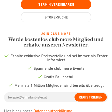
TERMIN VEREINBAREN
STORE-SUCHE
JOIN CLUB MORE
Werde kostenlos club more Mitglied und
erhalte unseren Newsletter.
Erhalte exklusive Preisvorteile und sei immer als Erster
Check
informiert
icon
Spannende club more Events
Check
icon
Gratis Brillenetui
Check
icon
Mehr als 1 Million Mitglieder sind bereits überzeugt
Check
icon
Email
REGISTRIEREN
address
Lies hier unsere
Datenschutzerklärung