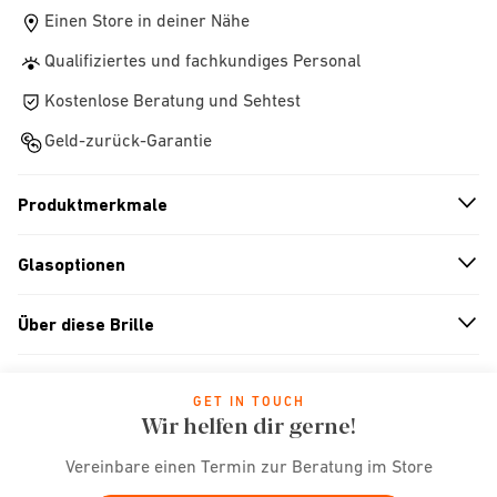
Einen Store in deiner Nähe
Qualifiziertes und fachkundiges Personal
Kostenlose Beratung und Sehtest
Geld-zurück-Garantie
Produktmerkmale
n
A
r
r
o
w
i
c
o
Glasoptionen
n
A
r
r
o
w
i
c
o
Über diese Brille
n
A
r
r
o
w
i
c
o
GET IN TOUCH
Wir helfen dir gerne!
Vereinbare einen Termin zur Beratung im Store