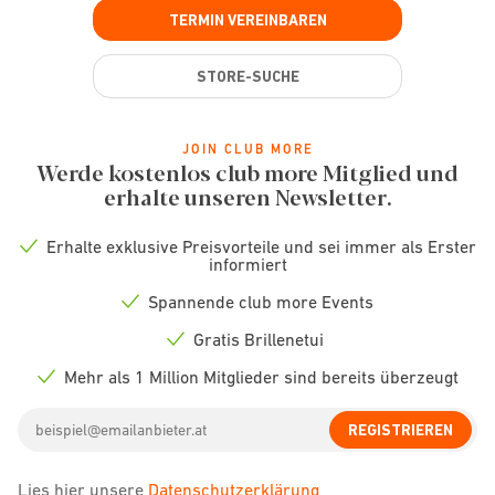
TERMIN VEREINBAREN
STORE-SUCHE
JOIN CLUB MORE
Werde kostenlos club more Mitglied und
erhalte unseren Newsletter.
Erhalte exklusive Preisvorteile und sei immer als Erster
Check
informiert
icon
Spannende club more Events
Check
icon
Gratis Brillenetui
Check
icon
Mehr als 1 Million Mitglieder sind bereits überzeugt
Check
icon
Email
REGISTRIEREN
address
Lies hier unsere
Datenschutzerklärung