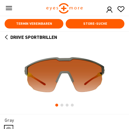
Skip
to
main
content
TERMIN VEREINBAREN
STORE-SUCHE
DRIIVE SPORTBRILLEN
ARROW
BACK
Gray