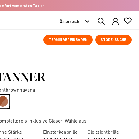
komfort vom ersten Tag an
Search
Products
TERMIN VEREINBAREN
STORE-SUCHE
TANNER
ightbrownhavana
selected
omplettpreis inklusive Gläser. Wähle aus:
hne Stärke
Einstärkenbrille
Gleitsichtbrille