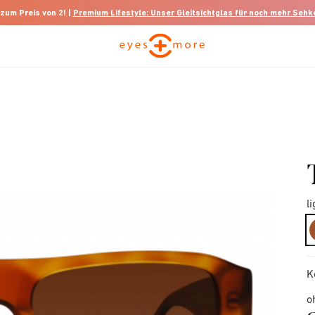
 zum Preis von 2! |
Premium Lifestyle: Unser Gleitsichtglas für noch mehr Seh
l
K
o