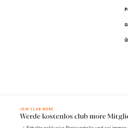
P
G
Ü
JOIN CLUB MORE
Werde kostenlos club more Mitgli
Erhalte exklusive Preisvorteile und sei immer 