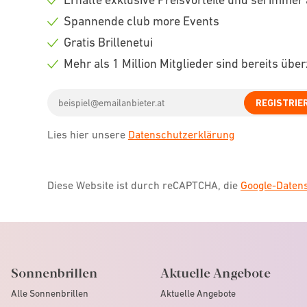
Check
Spannende club more Events
icon
Check
Gratis Brillenetui
icon
Check
Mehr als 1 Million Mitglieder sind bereits übe
icon
Check
Email
icon
REGISTRIE
address
Lies hier unsere
Datenschutzerklärung
Diese Website ist durch reCAPTCHA, die
Google-Date
Sonnenbrillen
Aktuelle Angebote
Alle Sonnenbrillen
Aktuelle Angebote