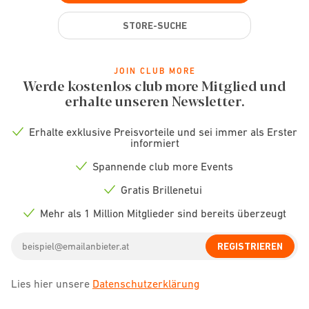
STORE-SUCHE
JOIN CLUB MORE
Werde kostenlos club more Mitglied und
erhalte unseren Newsletter.
Erhalte exklusive Preisvorteile und sei immer als Erster
Check
informiert
icon
Spannende club more Events
Check
icon
Gratis Brillenetui
Check
icon
Mehr als 1 Million Mitglieder sind bereits überzeugt
Check
icon
Email
REGISTRIEREN
address
Lies hier unsere
Datenschutzerklärung