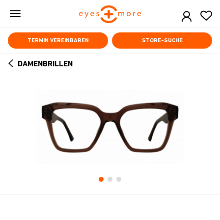
Skip
to
main
content
TERMIN VEREINBAREN
STORE-SUCHE
DAMENBRILLEN
ARROW
BACK