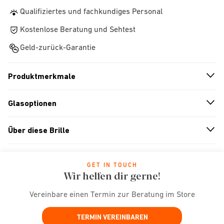
Qualifiziertes und fachkundiges Personal
Kostenlose Beratung und Sehtest
Geld-zurück-Garantie
Produktmerkmale
n
A
r
r
o
w
i
c
o
Glasoptionen
n
A
r
r
o
w
i
c
o
Über diese Brille
n
A
r
r
o
w
i
c
o
GET IN TOUCH
Wir helfen dir gerne!
Vereinbare einen Termin zur Beratung im Store
TERMIN VEREINBAREN