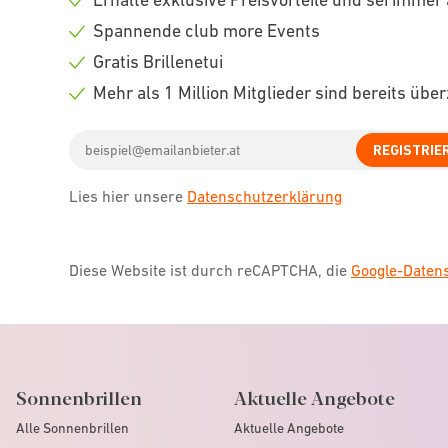
Check
Spannende club more Events
icon
Check
Gratis Brillenetui
icon
Check
Mehr als 1 Million Mitglieder sind bereits übe
icon
Check
Email
icon
REGISTRIE
address
Lies hier unsere
Datenschutzerklärung
Diese Website ist durch reCAPTCHA, die
Google-Date
Sonnenbrillen
Aktuelle Angebote
Alle Sonnenbrillen
Aktuelle Angebote