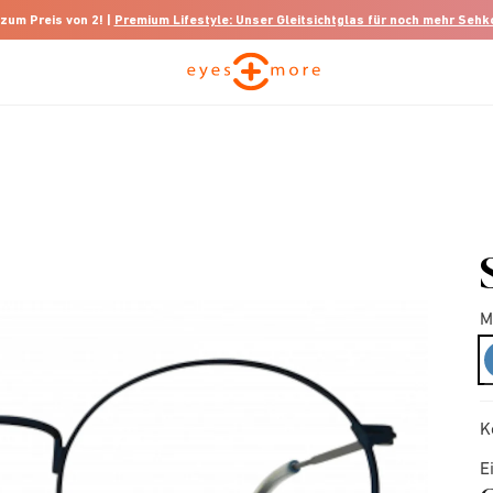
 zum Preis von 2! |
Premium Lifestyle: Unser Gleitsichtglas für noch mehr Seh
M
K
E