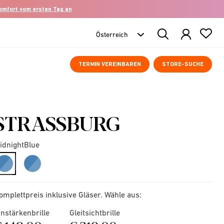
komfort vom ersten Tag an
Search
Products
TERMIN VEREINBAREN
STORE-SUCHE
STRASSBURG
idnightBlue
selected
omplettpreis inklusive Gläser. Wähle aus:
instärkenbrille
Gleitsichtbrille