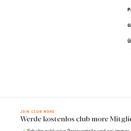
P
G
Ü
JOIN CLUB MORE
Werde kostenlos club more Mitgli
Erhalte exklusive Preisvorteile und sei immer 