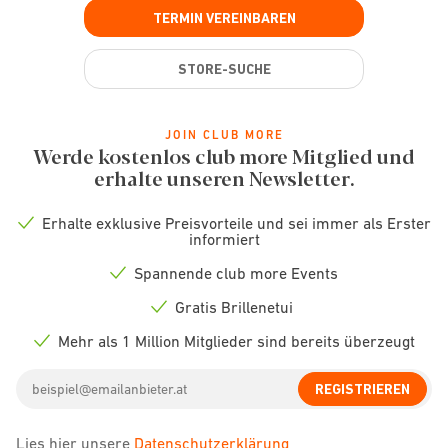
TERMIN VEREINBAREN
STORE-SUCHE
JOIN CLUB MORE
Werde kostenlos club more Mitglied und
erhalte unseren Newsletter.
Erhalte exklusive Preisvorteile und sei immer als Erster
Check
informiert
icon
Spannende club more Events
Check
icon
Gratis Brillenetui
Check
icon
Mehr als 1 Million Mitglieder sind bereits überzeugt
Check
icon
Email
REGISTRIEREN
address
Lies hier unsere
Datenschutzerklärung