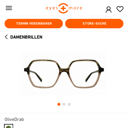
Skip
to
main
content
TERMIN VEREINBAREN
STORE-SUCHE
DAMENBRILLEN
ARROW
BACK
OliveDrab