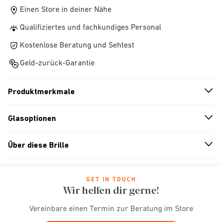
Einen Store in deiner Nähe
Qualifiziertes und fachkundiges Personal
Kostenlose Beratung und Sehtest
Geld-zurück-Garantie
Produktmerkmale
n
A
r
r
o
w
i
c
o
Glasoptionen
n
A
r
r
o
w
i
c
o
Über diese Brille
n
A
r
r
o
w
i
c
o
GET IN TOUCH
Wir helfen dir gerne!
Vereinbare einen Termin zur Beratung im Store