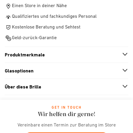
Einen Store in deiner Nähe
Qualifiziertes und fachkundiges Personal
Kostenlose Beratung und Sehtest
Geld-zurück-Garantie
Produktmerkmale
n
A
r
r
o
w
i
c
o
Glasoptionen
n
A
r
r
o
w
i
c
o
Über diese Brille
n
A
r
r
o
w
i
c
o
GET IN TOUCH
Wir helfen dir gerne!
Vereinbare einen Termin zur Beratung im Store