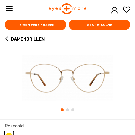
Skip
to
main
content
TERMIN VEREINBAREN
STORE-SUCHE
DAMENBRILLEN
ARROW
BACK
Rosegold