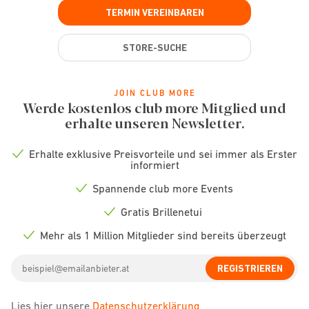
TERMIN VEREINBAREN
STORE-SUCHE
JOIN CLUB MORE
Werde kostenlos club more Mitglied und
erhalte unseren Newsletter.
Erhalte exklusive Preisvorteile und sei immer als Erster
Check
informiert
icon
Spannende club more Events
Check
icon
Gratis Brillenetui
Check
icon
Mehr als 1 Million Mitglieder sind bereits überzeugt
Check
icon
Email
REGISTRIEREN
address
Lies hier unsere
Datenschutzerklärung