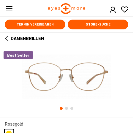
Skip
to
main
content
TERMIN VEREINBAREN
STORE-SUCHE
DAMENBRILLEN
ARROW
BACK
Best Seller
Rosegold