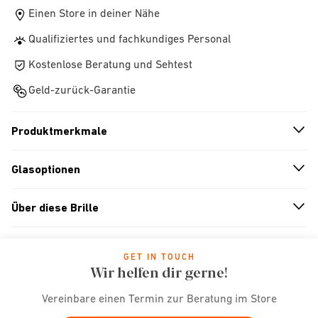
Einen Store in deiner Nähe
Qualifiziertes und fachkundiges Personal
Kostenlose Beratung und Sehtest
Geld-zurück-Garantie
Produktmerkmale
n
A
r
r
o
w
i
c
o
Glasoptionen
n
A
r
r
o
w
i
c
o
Über diese Brille
n
A
r
r
o
w
i
c
o
GET IN TOUCH
Wir helfen dir gerne!
Vereinbare einen Termin zur Beratung im Store