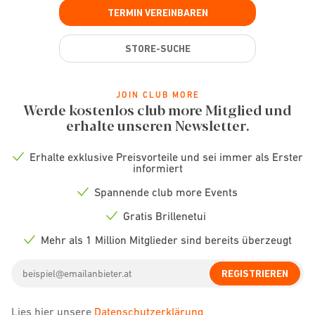
TERMIN VEREINBAREN
STORE-SUCHE
JOIN CLUB MORE
Werde kostenlos club more Mitglied und
erhalte unseren Newsletter.
Erhalte exklusive Preisvorteile und sei immer als Erster
Check
informiert
icon
Spannende club more Events
Check
icon
Gratis Brillenetui
Check
icon
Mehr als 1 Million Mitglieder sind bereits überzeugt
Check
icon
Email
REGISTRIEREN
address
Lies hier unsere
Datenschutzerklärung