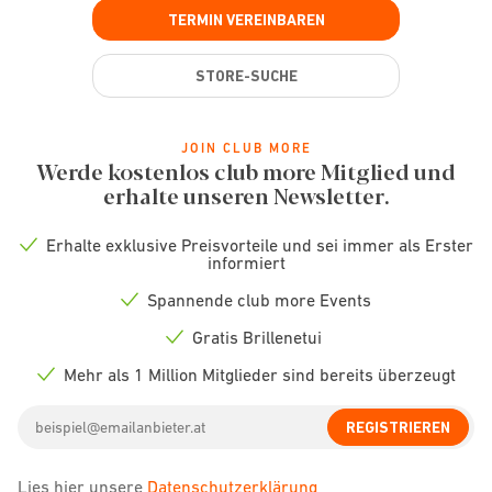
TERMIN VEREINBAREN
STORE-SUCHE
JOIN CLUB MORE
Werde kostenlos club more Mitglied und
erhalte unseren Newsletter.
Erhalte exklusive Preisvorteile und sei immer als Erster
Check
informiert
icon
Spannende club more Events
Check
icon
Gratis Brillenetui
Check
icon
Mehr als 1 Million Mitglieder sind bereits überzeugt
Check
icon
Email
REGISTRIEREN
address
Lies hier unsere
Datenschutzerklärung