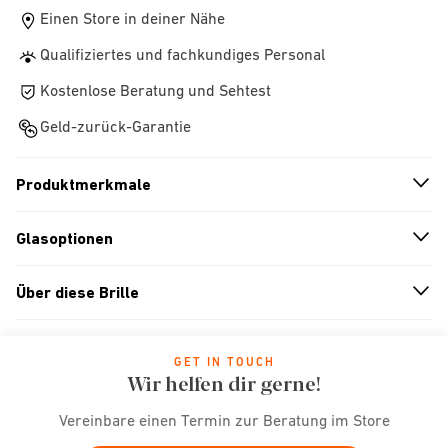
Einen Store in deiner Nähe
Qualifiziertes und fachkundiges Personal
Kostenlose Beratung und Sehtest
Geld-zurück-Garantie
Produktmerkmale
n
A
r
r
o
w
i
c
o
Glasoptionen
n
A
r
r
o
w
i
c
o
Über diese Brille
n
A
r
r
o
w
i
c
o
GET IN TOUCH
Wir helfen dir gerne!
Vereinbare einen Termin zur Beratung im Store