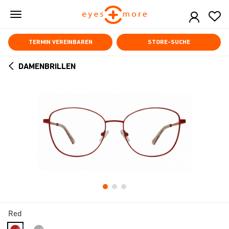
Skip
to
main
content
TERMIN VEREINBAREN
STORE-SUCHE
DAMENBRILLEN
ARROW
BACK
Red