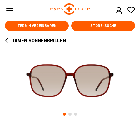
Skip
to
main
content
TERMIN VEREINBAREN
STORE-SUCHE
DAMEN SONNENBRILLEN
ARROW
BACK