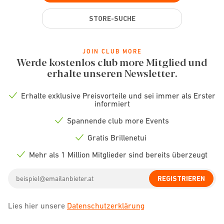
STORE-SUCHE
JOIN CLUB MORE
Werde kostenlos club more Mitglied und
erhalte unseren Newsletter.
Erhalte exklusive Preisvorteile und sei immer als Erster
Check
informiert
icon
Spannende club more Events
Check
icon
Gratis Brillenetui
Check
icon
Mehr als 1 Million Mitglieder sind bereits überzeugt
Check
icon
Email
REGISTRIEREN
address
Lies hier unsere
Datenschutzerklärung