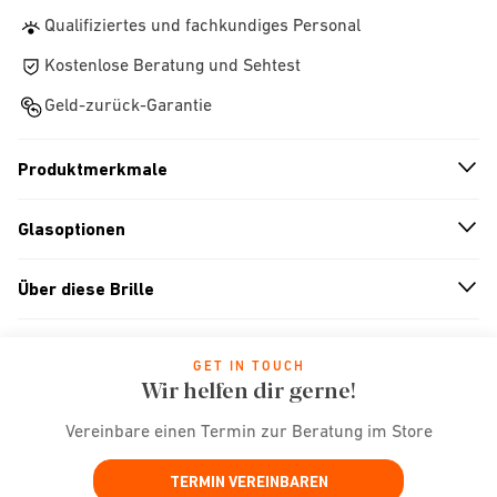
Qualifiziertes und fachkundiges Personal
Kostenlose Beratung und Sehtest
Geld-zurück-Garantie
Produktmerkmale
n
A
r
r
o
w
i
c
o
Glasoptionen
n
A
r
r
o
w
i
c
o
Über diese Brille
n
A
r
r
o
w
i
c
o
GET IN TOUCH
Wir helfen dir gerne!
Vereinbare einen Termin zur Beratung im Store
TERMIN VEREINBAREN