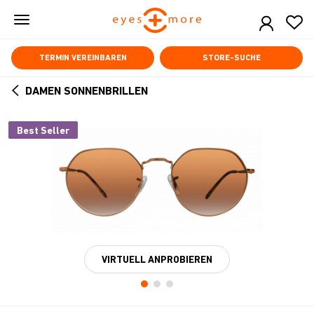
Skip
to
main
content
TERMIN VEREINBAREN
STORE-SUCHE
DAMEN SONNENBRILLEN
ARROW
BACK
Best Seller
VIRTUELL ANPROBIEREN