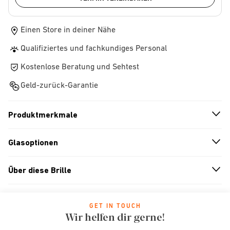
Einen Store in deiner Nähe
Qualifiziertes und fachkundiges Personal
Kostenlose Beratung und Sehtest
Geld-zurück-Garantie
Produktmerkmale
n
A
r
r
o
w
i
c
o
Glasoptionen
n
A
r
r
o
w
i
c
o
Über diese Brille
n
A
r
r
o
w
i
c
o
GET IN TOUCH
Wir helfen dir gerne!