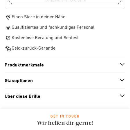
Einen Store in deiner Nähe
Qualifiziertes und fachkundiges Personal
Kostenlose Beratung und Sehtest
Geld-zurück-Garantie
Produktmerkmale
n
A
r
r
o
w
i
c
o
Glasoptionen
n
A
r
r
o
w
i
c
o
Über diese Brille
n
A
r
r
o
w
i
c
o
GET IN TOUCH
Wir helfen dir gerne!