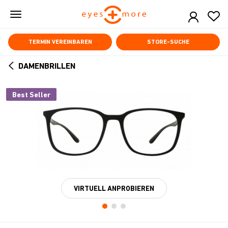
Skip
to
main
content
TERMIN VEREINBAREN
STORE-SUCHE
DAMENBRILLEN
ARROW
BACK
Best Seller
VIRTUELL ANPROBIEREN