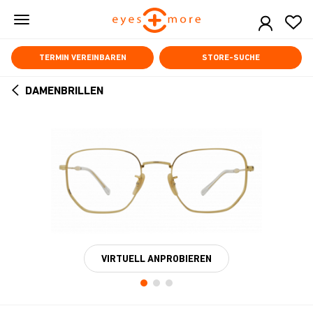
Skip
to
main
content
TERMIN VEREINBAREN
STORE-SUCHE
DAMENBRILLEN
ARROW
BACK
VIRTUELL ANPROBIEREN