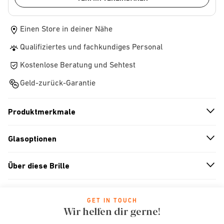
Einen Store in deiner Nähe
Qualifiziertes und fachkundiges Personal
Kostenlose Beratung und Sehtest
Geld-zurück-Garantie
Produktmerkmale
n
A
r
r
o
w
i
c
o
Glasoptionen
n
A
r
r
o
w
i
c
o
Über diese Brille
n
A
r
r
o
w
i
c
o
GET IN TOUCH
Wir helfen dir gerne!