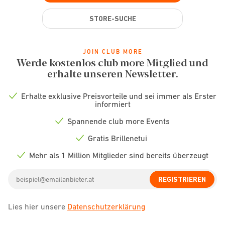
STORE-SUCHE
JOIN CLUB MORE
Werde kostenlos club more Mitglied und
erhalte unseren Newsletter.
Erhalte exklusive Preisvorteile und sei immer als Erster
Check
informiert
icon
Spannende club more Events
Check
icon
Gratis Brillenetui
Check
icon
Mehr als 1 Million Mitglieder sind bereits überzeugt
Check
icon
Email
REGISTRIEREN
address
Lies hier unsere
Datenschutzerklärung