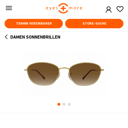
Skip
to
main
content
TERMIN VEREINBAREN
STORE-SUCHE
DAMEN SONNENBRILLEN
ARROW
BACK