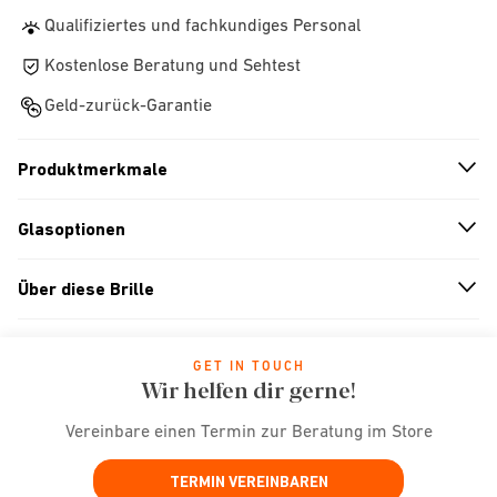
Qualifiziertes und fachkundiges Personal
Kostenlose Beratung und Sehtest
Geld-zurück-Garantie
Produktmerkmale
n
A
r
r
o
w
i
c
o
Glasoptionen
n
A
r
r
o
w
i
c
o
Über diese Brille
n
A
r
r
o
w
i
c
o
GET IN TOUCH
Wir helfen dir gerne!
Vereinbare einen Termin zur Beratung im Store
TERMIN VEREINBAREN