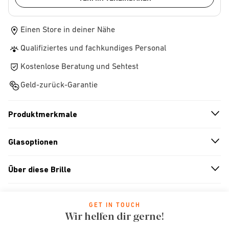
Einen Store in deiner Nähe
Qualifiziertes und fachkundiges Personal
Kostenlose Beratung und Sehtest
Geld-zurück-Garantie
Produktmerkmale
n
A
r
r
o
w
i
c
o
Glasoptionen
n
A
r
r
o
w
i
c
o
Über diese Brille
n
A
r
r
o
w
i
c
o
GET IN TOUCH
Wir helfen dir gerne!