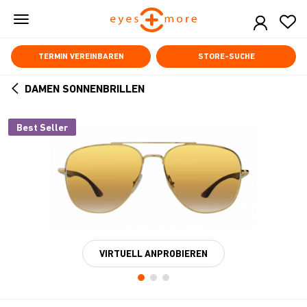
Skip
to
main
content
TERMIN VEREINBAREN
STORE-SUCHE
DAMEN SONNENBRILLEN
ARROW
BACK
Best Seller
VIRTUELL ANPROBIEREN