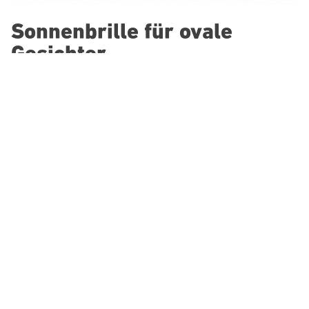
Sonnenbrille für ovale
Gesichter
Wer ein ovales Gesicht hat, kann sich glücklich schätzen:
Fast jede Brillenform passt. Ob klassische
Pilotensonnenbrille
, verspieltes Cateye-Modell oder
kantiger Browline-Frame: du kannst bedenkenlos
experimentieren und dich von aktuellen
Sonnenbrillentrends leiten lassen. Das ovale Gesicht gilt als
die
vielseitigste Gesichtsform
. Sie ist länger als breit, die
Stirn leicht breiter als das Kinn und die Wangen sanft
gerundet.