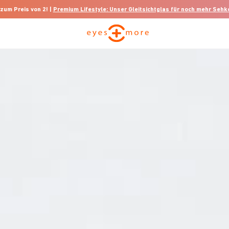
 zum Preis von 2! |
Premium Lifestyle: Unser Gleitsichtglas für noch mehr Seh