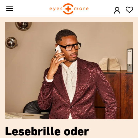
Skip
to
main
content
Lesebrille oder