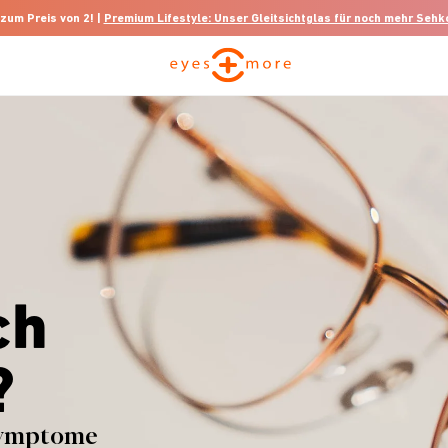
 zum Preis von 2! |
Premium Lifestyle: Unser Gleitsichtglas für noch mehr Seh
ch
?
 Symptome