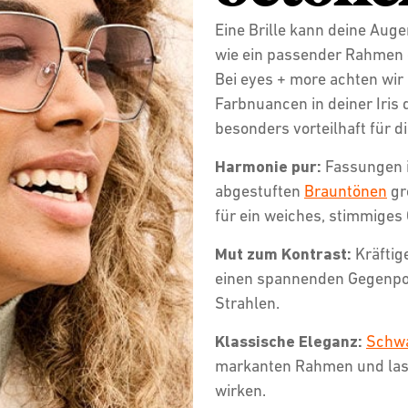
Eine Brille kann deine Auge
wie ein passender Rahmen e
Bei eyes + more achten wir
Farbnuancen in deiner Iris
besonders vorteilhaft für di
Harmonie pur:
Fassungen 
abgestuften
Brauntönen
gr
für ein weiches, stimmiges
Mut zum Kontrast:
Kräftig
einen spannenden Gegenpo
Strahlen.
Klassische Eleganz:
Schw
markanten Rahmen und lassen
wirken.