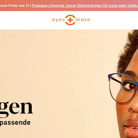
 zum Preis von 2! |
Premium Lifestyle: Unser Gleitsichtglas für noch mehr Seh
gen
 passende