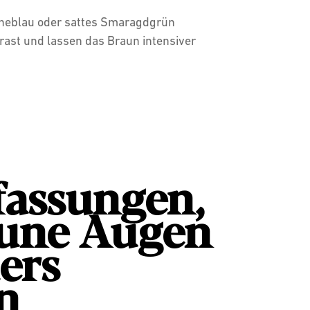
neblau oder sattes Smaragdgrün
rast und lassen das Braun intensiver
fassungen,
aune Augen
ers
en