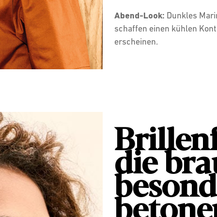
Abend-Look:
Dunkles Mari
schaffen einen kühlen Kont
erscheinen.
Brillen
die br
besond
beton