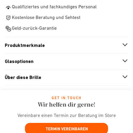
Qualifiziertes und fachkundiges Personal
Kostenlose Beratung und Sehtest
Geld-zurück-Garantie
Produktmerkmale
n
A
r
r
o
w
i
c
o
Glasoptionen
n
A
r
r
o
w
i
c
o
Über diese Brille
n
A
r
r
o
w
i
c
o
GET IN TOUCH
Wir helfen dir gerne!
Vereinbare einen Termin zur Beratung im Store
TERMIN VEREINBAREN