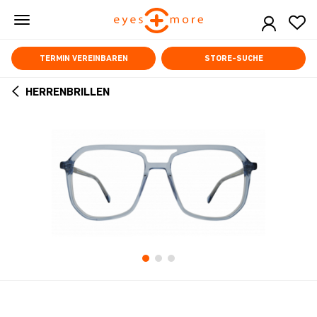
Skip
to
main
content
TERMIN VEREINBAREN
STORE-SUCHE
HERRENBRILLEN
ARROW
BACK