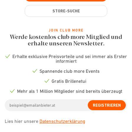
STORE-SUCHE
JOIN CLUB MORE
Werde kostenlos club more Mitglied und
erhalte unseren Newsletter.
Erhalte exklusive Preisvorteile und sei immer als Erster
Check
informiert
icon
Spannende club more Events
Check
icon
Gratis Brillenetui
Check
icon
Mehr als 1 Million Mitglieder sind bereits überzeugt
Check
icon
Email
REGISTRIEREN
address
Lies hier unsere
Datenschutzerklärung