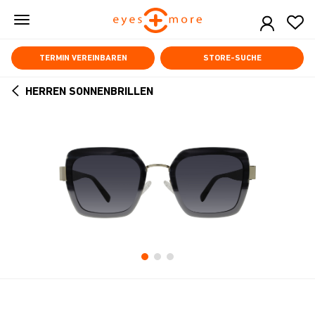
Skip
to
main
content
TERMIN VEREINBAREN
STORE-SUCHE
HERREN SONNENBRILLEN
ARROW
BACK