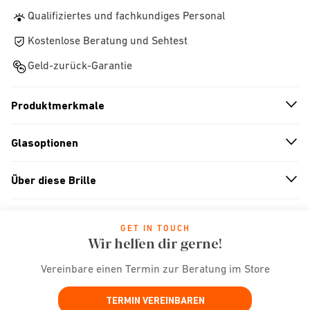
Qualifiziertes und fachkundiges Personal
Kostenlose Beratung und Sehtest
Geld-zurück-Garantie
Produktmerkmale
n
A
r
r
o
w
i
c
o
Glasoptionen
n
A
r
r
o
w
i
c
o
Über diese Brille
n
A
r
r
o
w
i
c
o
GET IN TOUCH
Wir helfen dir gerne!
Vereinbare einen Termin zur Beratung im Store
TERMIN VEREINBAREN