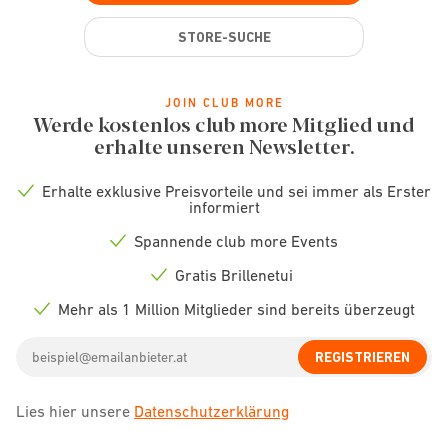
STORE-SUCHE
JOIN CLUB MORE
Werde kostenlos club more Mitglied und
erhalte unseren Newsletter.
Erhalte exklusive Preisvorteile und sei immer als Erster
Check
informiert
icon
Spannende club more Events
Check
icon
Gratis Brillenetui
Check
icon
Mehr als 1 Million Mitglieder sind bereits überzeugt
Check
icon
Email
REGISTRIEREN
address
Lies hier unsere
Datenschutzerklärung