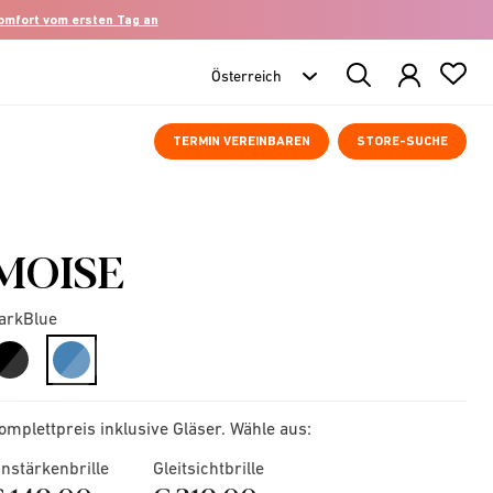
komfort vom ersten Tag an
Search
Products
TERMIN VEREINBAREN
STORE-SUCHE
MOISE
arkBlue
selected
omplettpreis inklusive Gläser. Wähle aus:
instärkenbrille
Gleitsichtbrille