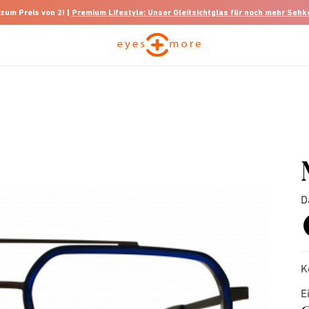
 zum Preis von 2! |
Premium Lifestyle: Unser Gleitsichtglas für noch mehr Seh
D
K
E