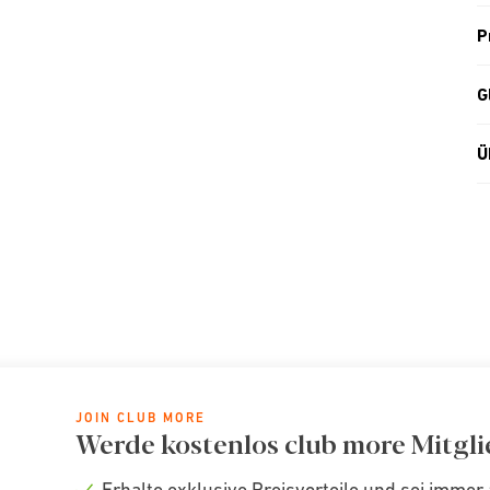
P
G
Ü
JOIN CLUB MORE
Werde kostenlos club more Mitgli
Erhalte exklusive Preisvorteile und sei immer 