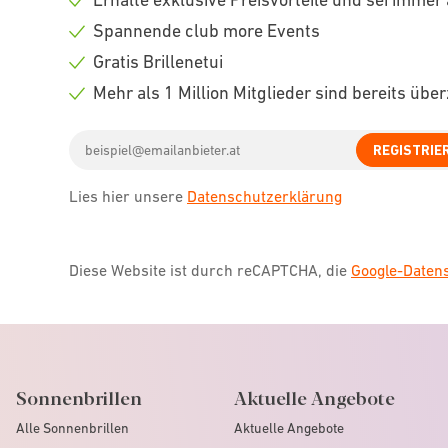
Check
Spannende club more Events
icon
Check
Gratis Brillenetui
icon
Check
Mehr als 1 Million Mitglieder sind bereits übe
icon
Check
Email
icon
REGISTRIE
address
Lies hier unsere
Datenschutzerklärung
Diese Website ist durch reCAPTCHA, die
Google-Date
Sonnenbrillen
Aktuelle Angebote
Alle Sonnenbrillen
Aktuelle Angebote