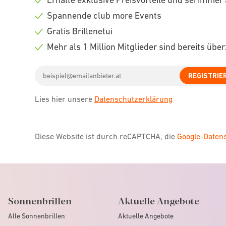
Check
Spannende club more Events
icon
Check
Gratis Brillenetui
icon
Check
Mehr als 1 Million Mitglieder sind bereits übe
icon
Check
Email
icon
REGISTRIE
address
Lies hier unsere
Datenschutzerklärung
Diese Website ist durch reCAPTCHA, die
Google-Date
Sonnenbrillen
Aktuelle Angebote
Alle Sonnenbrillen
Aktuelle Angebote