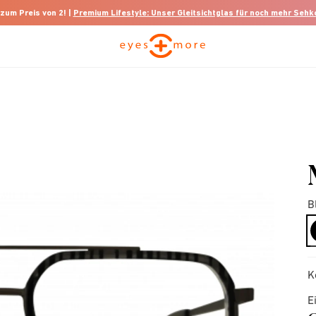
 zum Preis von 2! |
Premium Lifestyle: Unser Gleitsichtglas für noch mehr Seh
B
K
E