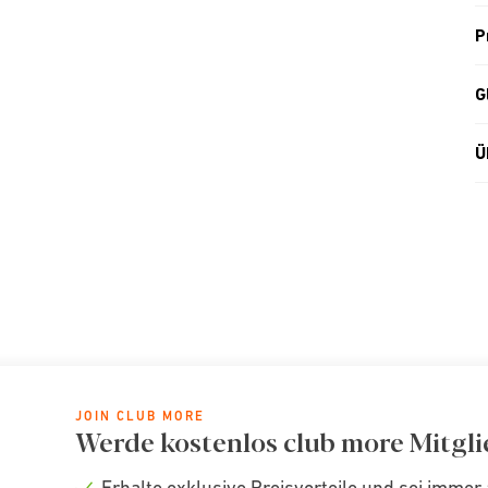
P
G
Ü
JOIN CLUB MORE
Werde kostenlos club more Mitgli
Erhalte exklusive Preisvorteile und sei immer 