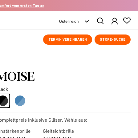
komfort vom ersten Tag an
Search
Products
TERMIN VEREINBAREN
STORE-SUCHE
MOISE
lack
selected
omplettpreis inklusive Gläser. Wähle aus:
instärkenbrille
Gleitsichtbrille