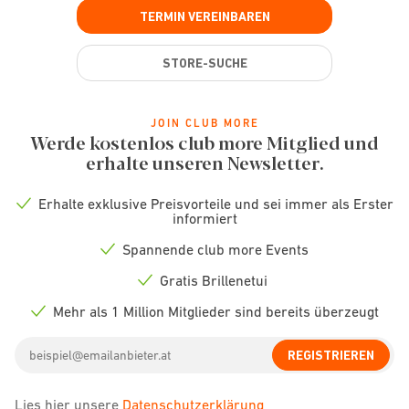
TERMIN VEREINBAREN
STORE-SUCHE
JOIN CLUB MORE
Werde kostenlos club more Mitglied und
erhalte unseren Newsletter.
Erhalte exklusive Preisvorteile und sei immer als Erster
Check
informiert
icon
Spannende club more Events
Check
icon
Gratis Brillenetui
Check
icon
Mehr als 1 Million Mitglieder sind bereits überzeugt
Check
icon
Email
REGISTRIEREN
address
Lies hier unsere
Datenschutzerklärung