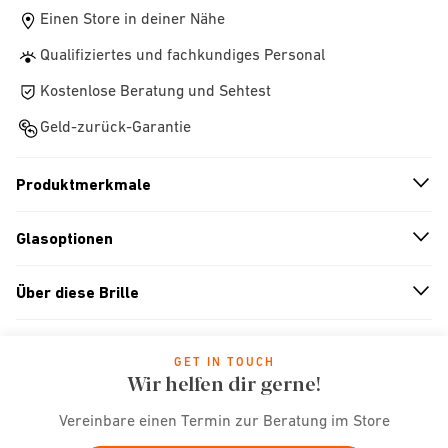
Einen Store in deiner Nähe
Qualifiziertes und fachkundiges Personal
Kostenlose Beratung und Sehtest
Geld-zurück-Garantie
Produktmerkmale
n
A
r
r
o
w
i
c
o
Glasoptionen
n
A
r
r
o
w
i
c
o
Über diese Brille
n
A
r
r
o
w
i
c
o
GET IN TOUCH
Wir helfen dir gerne!
Vereinbare einen Termin zur Beratung im Store