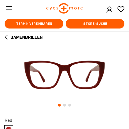
Skip
to
main
content
TERMIN VEREINBAREN
STORE-SUCHE
DAMENBRILLEN
ARROW
BACK
Red